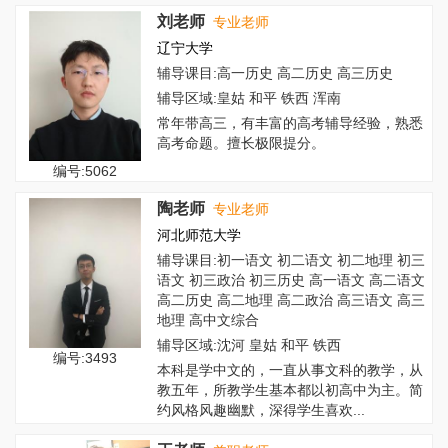
取得...
刘老师
专业老师
辽宁大学
辅导课目:高一历史 高二历史 高三历史
辅导区域:皇姑 和平 铁西 浑南
常年带高三，有丰富的高考辅导经验，熟悉
高考命题。擅长极限提分。
编号:5062
陶老师
专业老师
河北师范大学
辅导课目:初一语文 初二语文 初二地理 初三
语文 初三政治 初三历史 高一语文 高二语文
高二历史 高二地理 高二政治 高三语文 高三
地理 高中文综合
辅导区域:沈河 皇姑 和平 铁西
编号:3493
本科是学中文的，一直从事文科的教学，从
教五年，所教学生基本都以初高中为主。简
约风格风趣幽默，深得学生喜欢...