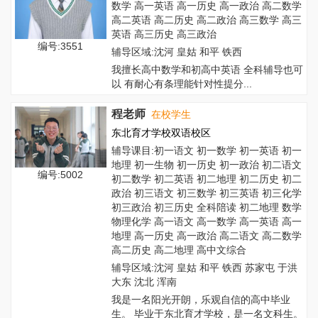
数学 高一英语 高一历史 高一政治 高二数学
高二英语 高二历史 高二政治 高三数学 高三
英语 高三历史 高三政治
编号:3551
辅导区域:沈河 皇姑 和平 铁西
我擅长高中数学和初高中英语 全科辅导也可
以 有耐心有条理能针对性提分...
程老师
在校学生
东北育才学校双语校区
辅导课目:初一语文 初一数学 初一英语 初一
地理 初一生物 初一历史 初一政治 初二语文
编号:5002
初二数学 初二英语 初二地理 初二历史 初二
政治 初三语文 初三数学 初三英语 初三化学
初三政治 初三历史 全科陪读 初二地理 数学
物理化学 高一语文 高一数学 高一英语 高一
地理 高一历史 高一政治 高二语文 高二数学
高二历史 高二地理 高中文综合
辅导区域:沈河 皇姑 和平 铁西 苏家屯 于洪
大东 沈北 浑南
我是一名阳光开朗，乐观自信的高中毕业
生。 毕业于东北育才学校，是一名文科生。