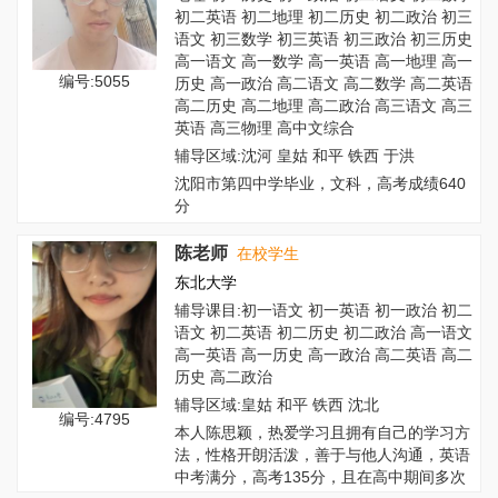
初二英语 初二地理 初二历史 初二政治 初三
语文 初三数学 初三英语 初三政治 初三历史
高一语文 高一数学 高一英语 高一地理 高一
编号:5055
历史 高一政治 高二语文 高二数学 高二英语
高二历史 高二地理 高二政治 高三语文 高三
英语 高三物理 高中文综合
辅导区域:沈河 皇姑 和平 铁西 于洪
沈阳市第四中学毕业，文科，高考成绩640
分
陈老师
在校学生
东北大学
辅导课目:初一语文 初一英语 初一政治 初二
语文 初二英语 初二历史 初二政治 高一语文
高一英语 高一历史 高一政治 高二英语 高二
历史 高二政治
辅导区域:皇姑 和平 铁西 沈北
编号:4795
本人陈思颖，热爱学习且拥有自己的学习方
法，性格开朗活泼，善于与他人沟通，英语
中考满分，高考135分，且在高中期间多次