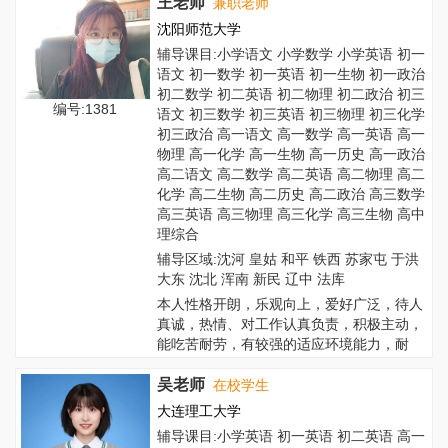
王老师
兼职老师
沈阳师范大学
辅导课目:小学语文 小学数学 小学英语 初一
语文 初一数学 初一英语 初一生物 初一政治
初二数学 初二英语 初二物理 初二政治 初三
编号:1381
语文 初三数学 初三英语 初三物理 初三化学
初三政治 高一语文 高一数学 高一英语 高一
物理 高一化学 高一生物 高一历史 高一政治
高二语文 高二数学 高二英语 高二物理 高二
化学 高二生物 高二历史 高二政治 高三数学
高三英语 高三物理 高三化学 高三生物 高中
理综合
辅导区域:沈河 皇姑 和平 铁西 苏家屯 于洪
大东 沈北 浑南 新民 辽中 法库
本人性格开朗，乐观向上，爱好广泛，待人
真诚，热情、对工作认真负责，积极主动，
能吃苦耐劳，有较强的适应环境能力，耐
心。与人...
吴老师
在校学生
大连理工大学
辅导课目:小学英语 初一英语 初二英语 高一