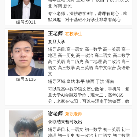
北 浑南 新民
专业老师，深耕教学9年，讲课有耐心，幽
默风趣，对于基础不好学生非常有耐心...
编号:5011
王老师
在校学生
复旦大学
辅导课目:高一语文 高一数学 高一英语 高一
地理 高一历史 高一政治 高二语文 高二数学
高二英语 高二历史 高二地理 高二政治 高三
语文 高三数学 高三英语 高中文综合 英语语
文
编号:5135
辅导区域:皇姑 和平 铁西 于洪 浑南
可以教高中数学语文历史政治，手机号，复
旦大学AI金融双学位，现大二，高考665
分，老家在沈阳，可以去浑南于洪铁西，教
学风...
谢老师
兼职老师
录取结果暂时没出
辅导课目:初一语文 初一数学 初一英语 初一
地理 初一历史 初一政治 初二语文 初二数学