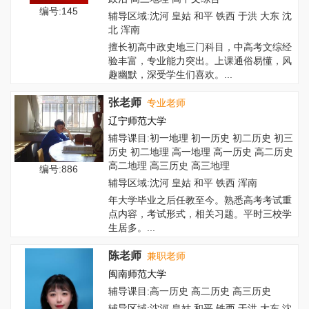
编号:145
辅导区域:沈河 皇姑 和平 铁西 于洪 大东 沈
北 浑南
擅长初高中政史地三门科目，中高考文综经
验丰富，专业能力突出。上课通俗易懂，风
趣幽默，深受学生们喜欢。...
张老师
专业老师
辽宁师范大学
辅导课目:初一地理 初一历史 初二历史 初三
历史 初二地理 高一地理 高一历史 高二历史
高二地理 高三历史 高三地理
编号:886
辅导区域:沈河 皇姑 和平 铁西 浑南
年大学毕业之后任教至今。熟悉高考考试重
点内容，考试形式，相关习题。平时三校学
生居多。...
陈老师
兼职老师
闽南师范大学
辅导课目:高一历史 高二历史 高三历史
辅导区域:沈河 皇姑 和平 铁西 于洪 大东 沈