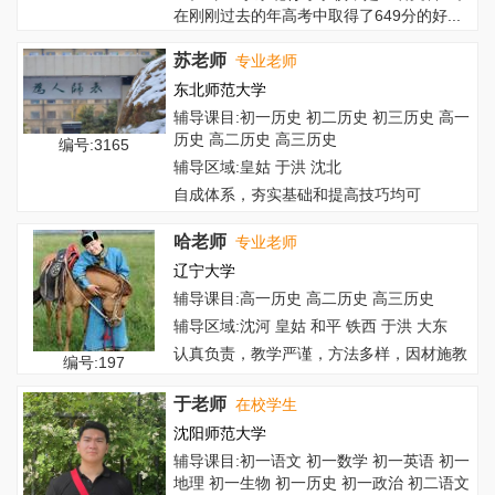
在刚刚过去的年高考中取得了649分的好...
苏老师
专业老师
东北师范大学
辅导课目:初一历史 初二历史 初三历史 高一
历史 高二历史 高三历史
编号:3165
辅导区域:皇姑 于洪 沈北
自成体系，夯实基础和提高技巧均可
哈老师
专业老师
辽宁大学
辅导课目:高一历史 高二历史 高三历史
辅导区域:沈河 皇姑 和平 铁西 于洪 大东
认真负责，教学严谨，方法多样，因材施教
编号:197
于老师
在校学生
沈阳师范大学
辅导课目:初一语文 初一数学 初一英语 初一
地理 初一生物 初一历史 初一政治 初二语文