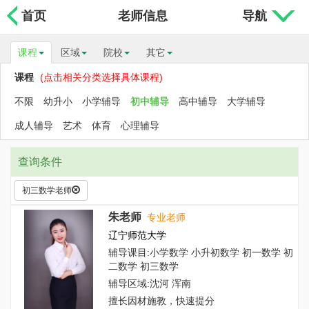
首页
老师信息
导航
课程
区域
院校
其它
课程
(点击相关分类选择具体课程)
不限
幼升小
小学辅导
初中辅导
高中辅导
大学辅导
成人辅导
艺术
体育
心理辅导
查询条件
初三数学老师
朱老师
专业老师
辽宁师范大学
辅导课目:小学数学 小升初数学 初一数学 初
二数学 初三数学
辅导区域:沈河 浑南
擅长因材施教，快速提分