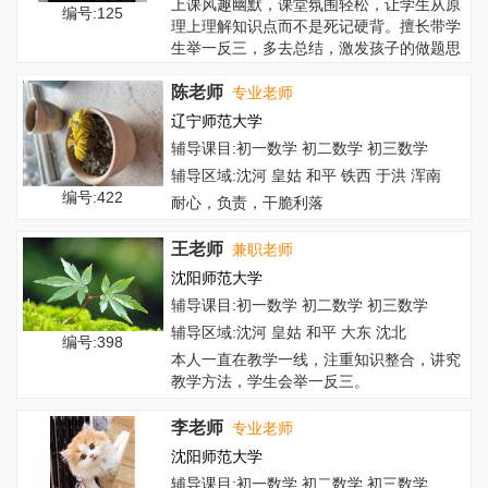
上课风趣幽默，课堂氛围轻松，让学生从原
编号:125
理上理解知识点而不是死记硬背。擅长带学
生举一反三，多去总结，激发孩子的做题思
路。主...
陈老师
专业老师
辽宁师范大学
辅导课目:初一数学 初二数学 初三数学
辅导区域:沈河 皇姑 和平 铁西 于洪 浑南
编号:422
耐心，负责，干脆利落
王老师
兼职老师
沈阳师范大学
辅导课目:初一数学 初二数学 初三数学
辅导区域:沈河 皇姑 和平 大东 沈北
编号:398
本人一直在教学一线，注重知识整合，讲究
教学方法，学生会举一反三。
李老师
专业老师
沈阳师范大学
辅导课目:初一数学 初二数学 初三数学