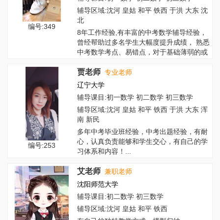
辅导区域:沈河 皇姑 和平 铁西 于洪 大东 沈
北
编号:349
8年工作经验,有丰富的中考数学辅导经验，
曾经帮助过多名学生大幅度提升成绩， 熟悉
中考数学考点、易错点，对于基础薄弱的或
者...
贾老师
专业老师
辽宁大学
辅导课目:初一数学 初二数学 初三数学
辅导区域:沈河 皇姑 和平 铁西 于洪 大东 浑
南 新民
多年中考毕业班经验，中考出题经验，有耐
心，认真负责能够和学生交心，有自己的学
编号:253
习体系和内容！...
艾老师
兼职老师
沈阳师范大学
辅导课目:初二数学 初三数学
辅导区域:沈河 皇姑 和平 铁西