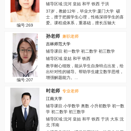
辅导区域:沈河 皇姑 和平 铁西 于洪
37岁，教龄12年，毕业大学:厦门大学 硕
士，擅于把握学生心理，性格深得学生的喜
爱。课程成体系，重基础，擅长压轴大
编号:269
题，...
孙老师
兼职老师
吉林师范大学
辅导课目:初一数学 初二数学 初三数学
辅导区域:皇姑 和平 铁西
教学耐心细致，能从学生自身特点出发，给
出针对性的辅导。帮助学生建立数学思维，
增强解题能力。...
编号:207
时老师
专业老师
江南大学
辅导课目:小学数学 奥数 小升初数学 初一数
学 初二数学 初三数学
辅导区域:沈河 皇姑 和平 铁西 于洪 大东 沈
北 浑南