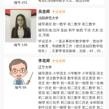
有自己的独特教学方式，模型归纳
编号:431
吴老师
专业老师
沈阳师范大学
辅导课目:初一数学 初二数学 初三数学
辅导区域:沈河 皇姑 和平 铁西 于洪 大东 沈
北 浑南
毕业至今，一直从事初中数学教学，曾在学
编号:146
大教育，韦德教育工作（曾任皇姑区数学组
组长），主要带省实验南，北校，43，33，
虹...
李老师
专业老师
辽宁大学
辅导课目:小学语文 小学数学 小学英语 语文
数学 语文数学英语 数学英语 语文英语 初一
语文 初一数学 初一英语 初一地理 初一生物
编号:66
初一历史 初一政治 初二语文 初二数学 初二
英语 初二物理 初二地理 初二生物 初二历史
初二政治 初三语文 初三数学 初三英语 初三
物理 初三化学 初三政治 初三历史 全科陪读
初中日语 初一物理 初一化学 初二化学 初二