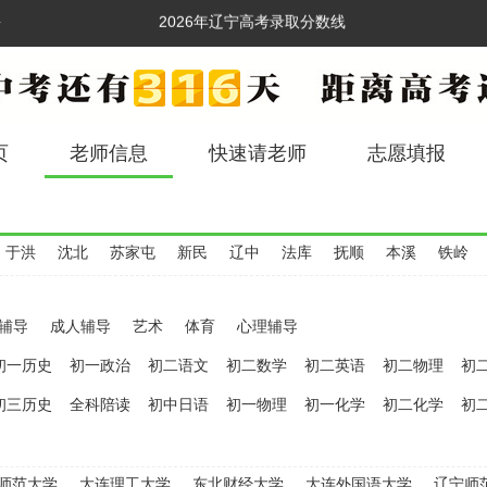
2026年辽宁高考录取分数线
台
2026辽宁高考【理科】一分一段表
2026辽宁高考【文科】一分一段表
页
老师信息
快速请老师
志愿填报
于洪
沈北
苏家屯
新民
辽中
法库
抚顺
本溪
铁岭
辅导
成人辅导
艺术
体育
心理辅导
初一历史
初一政治
初二语文
初二数学
初二英语
初二物理
初
初三历史
全科陪读
初中日语
初一物理
初一化学
初二化学
初
师范大学
大连理工大学
东北财经大学
大连外国语大学
辽宁师