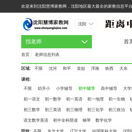
欢迎来到沈阳慧博家教网，沈阳地区最大最全的家教信息平
沈阳
找老师
首
首页
老师信息列表
区域:
不限
沈河
和平
皇姑
浑南
铁西
大东
课程:
不限
幼升小
小学辅导
初中辅导
高中辅导
大学
初一语文
初一数学
初一英语
初一地理
初一生物
初三数学
初三英语
初三物理
初三化学
初三政治
语文数学英语
初中全科陪读
钢琴
数学化学
院校:
不限
东北大学
辽宁大学
中国医科大学
沈阳