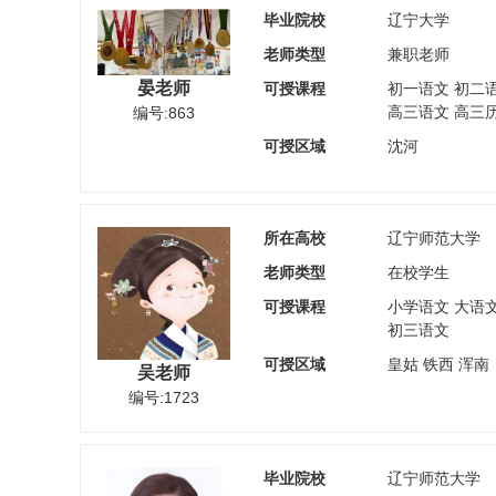
毕业院校
辽宁大学
老师类型
兼职老师
晏老师
可授课程
初一语文 初二
高三语文 高三
编号:863
可授区域
沈河
所在高校
辽宁师范大学
老师类型
在校学生
可授课程
小学语文 大语
初三语文
可授区域
皇姑 铁西 浑南
吴老师
编号:1723
毕业院校
辽宁师范大学