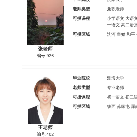
老师类型
兼职老师
可授课程
小学语文 大语文
一语文 高二语
可授区域
沈河 皇姑 和平
张老师
编号:926
毕业院校
渤海大学
老师类型
专业老师
可授课程
初一语文 初二
可授区域
铁西 苏家屯 浑
王老师
编号:402