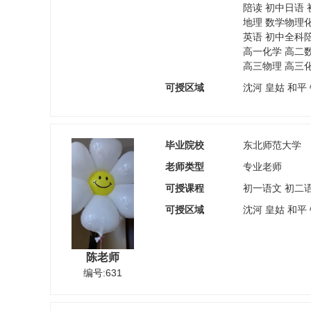
陪读 初中日语 
地理 数学物理
英语 初中全科
高一化学 高二
高三物理 高三
可授区域
沈河 皇姑 和平
毕业院校
东北师范大学
老师类型
专业老师
可授课程
初一语文 初二
可授区域
沈河 皇姑 和平
陈老师
编号:631